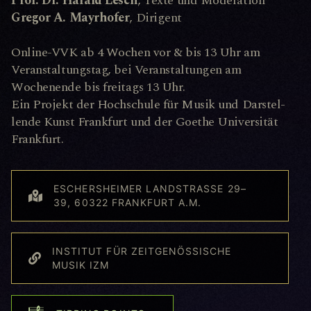
Prof. Dr. Harald Lesch
, Texte und Moderation
Gregor A. Mayrhofer
, Dirigent
Online-VVK ab 4 Wochen vor & bis 13 Uhr am
Veranstaltungstag, bei Veranstaltungen am
Wochenende bis freitags 13 Uhr.
Ein Pro­jekt der Hoch­schu­le für Mu­sik und Dar­stel­
len­de Kunst Frank­furt und der Goe­the Uni­ver­si­tät
Frank­furt.
ESCHERSHEIMER LANDSTRASSE 29–3
9, 60322 FRANKFURT A.M.
INSTITUT FÜR ZEITGENÖSSISCHE
MUSIK IZM