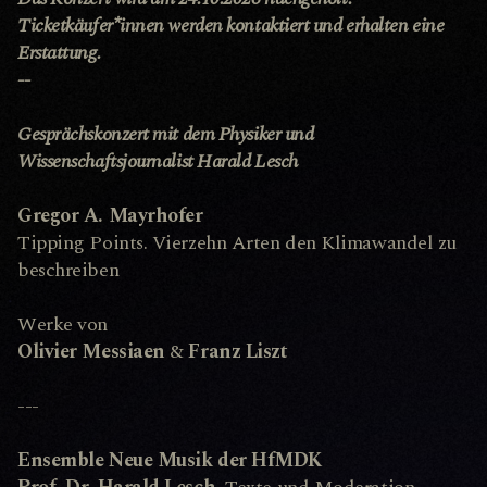
Ticketkäufer*innen werden kontaktiert und erhalten eine
Erstattung.
--
Gesprächskonzert mit dem Physiker und
Wissenschaftsjournalist Harald Lesch
Gregor A. Mayrhofer
Tip­ping Points. Vier­zehn Ar­ten den Kli­ma­wan­del zu
be­schrei­ben
Werke von
Olivier Messiaen
&
Franz Liszt
---
Ensemble Neue Musik der HfMDK