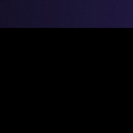
Kontakt
Gregor A. Mayrhofer wird als Dirigent weltweit
vertreten durch: