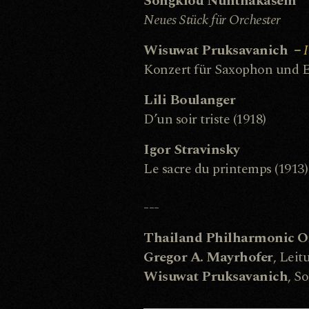
Songklod Nunthakasem
Neues Stück für Orchester
Wisuwat Pruksavanich
–
I
Konzert für Saxophon und E
Lili Boulanger
D’un soir triste (1918)
Igor Stravinsky
Le sacre du printemps (1913)
---
Thailand Philharmonic O
Gregor A. Mayrhofer
, Leit
Wisuwat Pruksavanich
, S