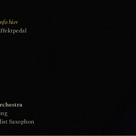
nfo hier
ffektpedal
rchestra
ung
olist Saxophon