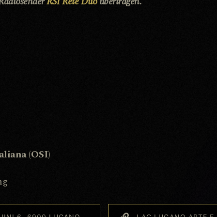
 Radiosender
RSI Rete Duo
übertragen.
aliana (OSI)
ng
UINI 6, 6900 LUGANO
LAC LUGANO ARTE E