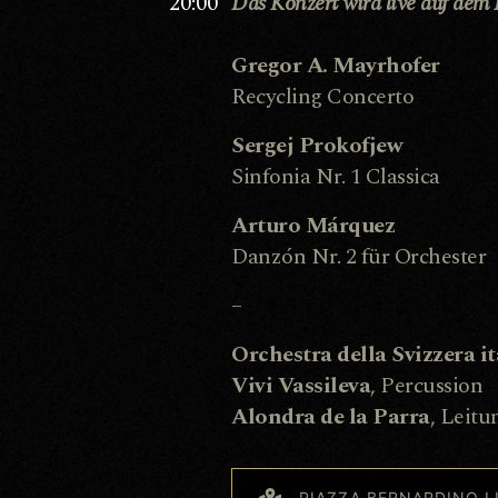
20:00
Das Konzert wird live auf dem
Gregor A. Mayrhofer
Recycling Concerto
Sergej Prokofjew
Sinfonia Nr. 1 Classica
Arturo Márquez
Danzón Nr. 2 für Orchester
–
Orchestra della Svizzera it
Vivi Vassileva
, Percussion
Alondra de la Parra
, Leitu
PIAZZA BERNARDINO L