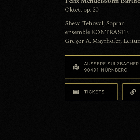
Felix Mendelssohn Bartho
Oktett op. 20
Sheva Tehoval, Sopran
ensemble KONTRASTE
Gregor A. Mayrhofer, Leitu
ÄUSSERE SULZBACHER 
90491 NÜRNBERG
TICKETS